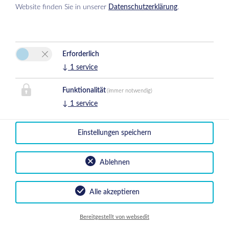
Website finden Sie in unserer
Datenschutzerklärung
.
Erforderlich
Ferienwohnung Johanna
↓
1
service
Johanna Preschern
Lanersbach 385
Funktionalität
(immer notwendig)
6293 Tux
↓
1
service
E-Mail:
johanna@zline.at
Tel.
+43 670 650 4554
Einstellungen speichern
Mobil :
+43 670 353 7867
Ablehnen
Impressum
|
Datenschutz
|
Reiseversicherungsvertrag widerrufen
| 2026 by
easybooking
Alle akzeptieren
Bereitgestellt von websedit